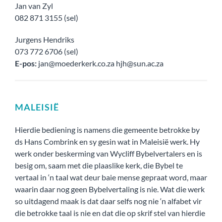
Jan van Zyl
082 871 3155 (sel)
Jurgens Hendriks
073 772 6706 (sel)
E-pos:
jan@moederkerk.co.za hjh@sun.ac.za
MALEISIË
Hierdie bediening is namens die gemeente betrokke by
ds Hans Combrink en sy gesin wat in Maleisië werk. Hy
werk onder beskerming van Wycliff Bybelvertalers en is
besig om, saam met die plaaslike kerk, die Bybel te
vertaal in ‘n taal wat deur baie mense gepraat word, maar
waarin daar nog geen Bybelvertaling is nie. Wat die werk
so uitdagend maak is dat daar selfs nog nie ‘n alfabet vir
die betrokke taal is nie en dat die op skrif stel van hierdie