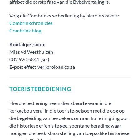
alfabet die eerste fase van die Bybelvertaling is.
Volg die Combrinks se bediening by hierdie skakels:
Combrinkchronicles
Combrink blog
Kontakpersoon:
Mias vd Westhuizen
082 920 5841 (sel)
E-pos:
effective@proloan.co.za
TOERISTEBEDIENING
Hierdie bediening neem diensbeurte waar in die
kerkgebou veral in die toeriste-seisoen met die oog op
die begeleiding van besoekers om aan hulle inligting oor
die historiese erfenis te gee, spontane berading waar
nodig en die beskikbaarstelling van toepaslike historiese