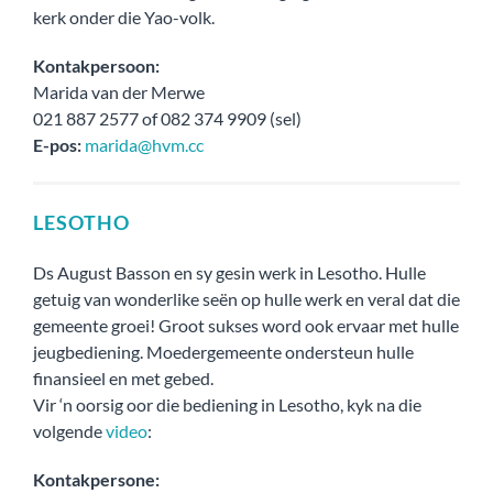
kerk onder die Yao-volk.
Kontakpersoon:
Marida van der Merwe
021 887 2577 of 082 374 9909 (sel)
E-pos:
marida@hvm.cc
LESOTHO
Ds August Basson en sy gesin werk in Lesotho. Hulle
getuig van wonderlike seën op hulle werk en veral dat die
gemeente groei! Groot sukses word ook ervaar met hulle
jeugbediening. Moedergemeente ondersteun hulle
finansieel en met gebed.
Vir ‘n oorsig oor die bediening in Lesotho, kyk na die
volgende
video
:
Kontakpersone: