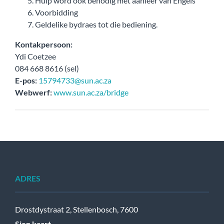
Hulp word ook benodig met aanleer van Engels
Voorbidding
Geldelike bydraes tot die bediening.
Kontakpersoon:
Ydi Coetzee
084 668 8616 (sel)
E-pos:
15794733@sun.ac.za
Webwerf:
www.sun.ac.za/bridge
ADRES
Drostdystraat 2, Stellenbosch, 7600
Sien kaart