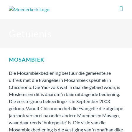
Skip
to
content
Getuienis
MOSAMBIEK
Die Mosambiekbediening bestuur die gemeente se
uitreik met die Evangelie in Mosambiek spesifiek in
Chiconono. Die Yao-volk wat in daardie gebied woon, is
Moslems en dit is daarom ‘n baie uitdagende bediening.
Die eerste groep bekeerlinge is in September 2003
gedoop. Vanuit Chiconono het die Evangelie die afgelope
jare ook versprei na onder andere Muembe en Mavago,
waar daar reeds “buiteposte” is. Die visie van die
Mosambiekbediening is die vestiging van ‘n onafhanklike