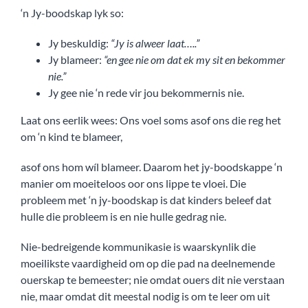
‘n Jy-boodskap lyk so:
Jy beskuldig:
“Jy is alweer laat…..”
Jy blameer:
“en gee nie om dat ek my sit en bekommer
nie.”
Jy gee nie ‘n rede vir jou bekommernis nie.
Laat ons eerlik wees: Ons voel soms asof ons die reg het
om ‘n kind te blameer,
asof ons hom wíl blameer. Daarom het jy-boodskappe ‘n
manier om moeiteloos oor ons lippe te vloei. Die
probleem met ‘n jy-boodskap is dat kinders beleef dat
hulle die probleem is en nie hulle gedrag nie.
Nie-bedreigende kommunikasie is waarskynlik die
moeilikste vaardigheid om op die pad na deelnemende
ouerskap te bemeester; nie omdat ouers dit nie verstaan
nie, maar omdat dit meestal nodig is om te leer om uit