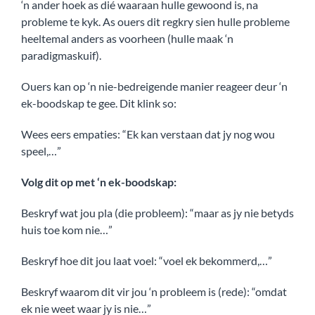
‘n ander hoek as dié waaraan hulle gewoond is, na
probleme te kyk. As ouers dit regkry sien hulle probleme
heeltemal anders as voorheen (hulle maak ‘n
paradigmaskuif).
Ouers kan op ‘n nie-bedreigende manier reageer deur ‘n
ek-boodskap te gee. Dit klink so:
Wees eers empaties: “Ek kan verstaan dat jy nog wou
speel,…”
Volg dit op met ‘n ek-boodskap:
Beskryf wat jou pla (die probleem): “maar as jy nie betyds
huis toe kom nie…”
Beskryf hoe dit jou laat voel: “voel ek bekommerd,…”
Beskryf waarom dit vir jou ‘n probleem is (rede): “omdat
ek nie weet waar jy is nie…”