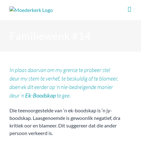
Skip
to
content
Familiewenk #14
In plaas daarvan om my grense te probeer stel
deur my stem te verhef, te beskuldig of te blameer,
doen ek dit eerder op ‘n nie-bedreigende manier
deur ‘n
Ek-Boodskap
te gee.
Die teenoorgestelde van ‘n ek-boodskap is ‘n jy-
boodskap. Laasgenoemde is gewoonlik negatief, dra
kritiek oor en blameer. Dit suggereer dat die ander
persoon verkeerd is.