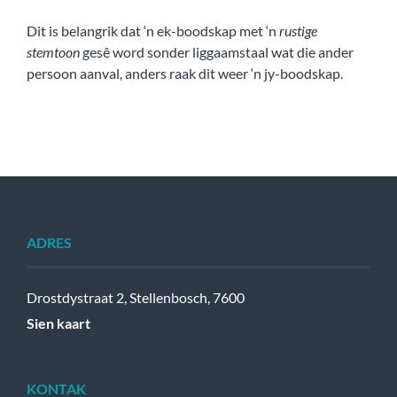
Dit is belangrik dat ‘n ek-boodskap met ‘n
rustige
stemtoon
gesê word sonder liggaamstaal wat die ander
persoon aanval, anders raak dit weer ‘n jy-boodskap.
ADRES
Drostdystraat 2, Stellenbosch, 7600
Sien kaart
KONTAK