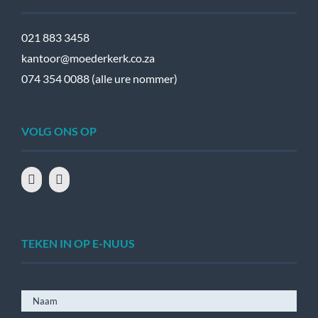
021 883 3458
kantoor@moederkerk.co.za
074 354 0088 (alle ure nommer)
VOLG ONS OP
TEKEN IN OP E-NUUS