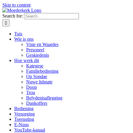
Skip to content
Search for:
Tuis
Wie is ons
Visie en Waardes
Personeel
Geskiedenis
Hoe werk dit
Kategese
Familiebediening
Op Sondae
Nuwe lidmate
Doop
Trou
Belydenisaflegging
Dankoffers
Bediening
Versorging
Toerusting
E-Nuus
YouTube-kanaal