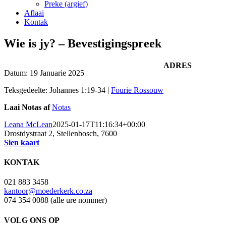
Preke (argief)
Aflaai
Kontak
Wie is jy? – Bevestigingspreek
ADRES
Datum:
19 Januarie 2025
Teksgedeelte: Johannes 1:19-34
|
Fourie Rossouw
Laai Notas af
Notas
Leana McLean
2025-01-17T11:16:34+00:00
Drostdystraat 2, Stellenbosch, 7600
Sien kaart
KONTAK
021 883 3458
kantoor@moederkerk.co.za
074 354 0088 (alle ure nommer)
VOLG ONS OP